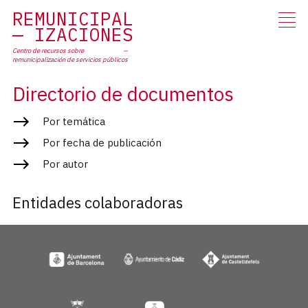
RE
MUNICIPAL
IZACIONES
Centro de recursos sobre
remunicipalización
de servicios públicos
Directorio de documentos
Por temática
Por fecha de publicación
Por autor
Entidades colaboradoras