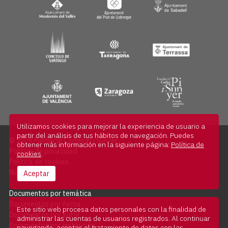
Utilizamos cookies para mejorar la experiencia de usuario a
partir del análisis de tus hábitos de navegación. Puedes
© 2026 Fundació Carles Pi i Sunyer
obtener más información en la siguiente página:
Política de
Política de privacidad
cookies
.
Política de cookies
Nota legal
Aceptar
Documentos por temática
Documentos por fecha
Este sitio web procesa datos personales con la finalidad de
Documentos por autor
administrar las cuentas de usuarios registrados. Al continuar
Documentos por institución
navegando, aceptas el tratamiento de datos con las