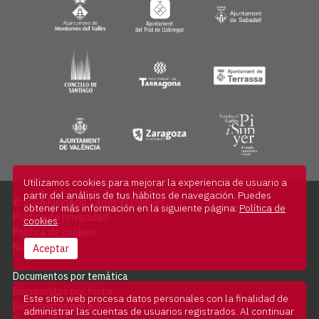
Utilizamos cookies para mejorar la experiencia de usuario a
partir del análisis de tus hábitos de navegación. Puedes
© 2026 Fundació Carles Pi i Sunyer
obtener más información en la siguiente página:
Política de
Política de privacidad
cookies
.
Política de cookies
Nota legal
Aceptar
Documentos por temática
Documentos por fecha
Este sitio web procesa datos personales con la finalidad de
Documentos por autor
administrar las cuentas de usuarios registrados. Al continuar